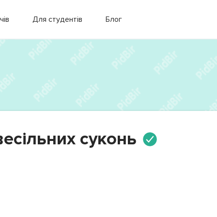
чів
Для студентів
Блог
есільних суконь