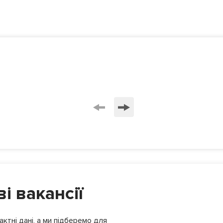
і вакансії
ктні дані, а ми підберемо для