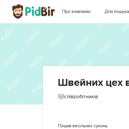
Про компанію
Для пошука
Швейних цех в
співробітників