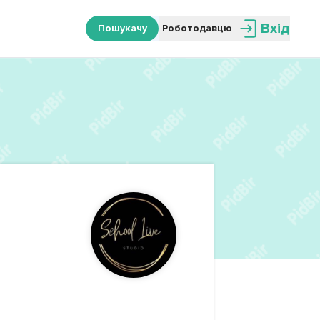
Вхід
Пошукачу
Роботодавцю