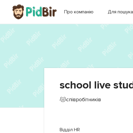
Про компанію
Для пошука
school live stu
співробітників
Відділ HR
