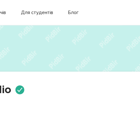
чів
Для студентів
Блог
dio