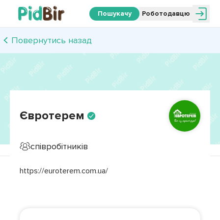
Пошукачу
Роботодавцю
Повернутись назад
Євротерем
співробітників
https://euroterem.com.ua/