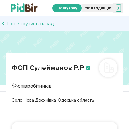
Пошукачу
Роботодавцю
Повернутись назад
ФОП Сулейманов Р.Р
співробітників
Село Нова Дофінівка, Одеська область