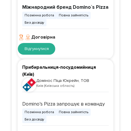
Шевченківський район
Міжнародний бренд Domino`s Pizza
Позмінна робота
Повна зайнятість
запрошує стати частиною своєї
Без досвіду
команди велокур'єрів на
велосипеді компанії.
Договірна
Відгукнутися
Наші піцерії по всьому місту,
підберемо зручну локацію саме
Прибиральниця-посудомийниця
для тебе
(Київ)
Домінос Піца Юкрейн, ТОВ
Київ (Київська область)
Кур'єр —
виконує доставки у зоні
Domino’s Pizza запрошує в команду
обслуговування, у вільний від
Позмінна робота
Повна зайнятість
прибиральницю-посудомийницю!
Без досвіду
доставок час допомагає
підтримувати операційну діяльність