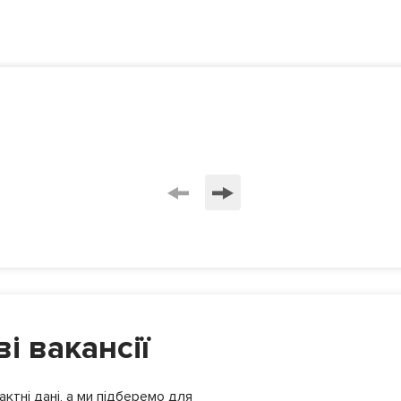
і вакансії
ктні дані, а ми підберемо для