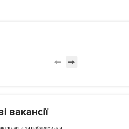
і вакансії
ктні дані, а ми підберемо для