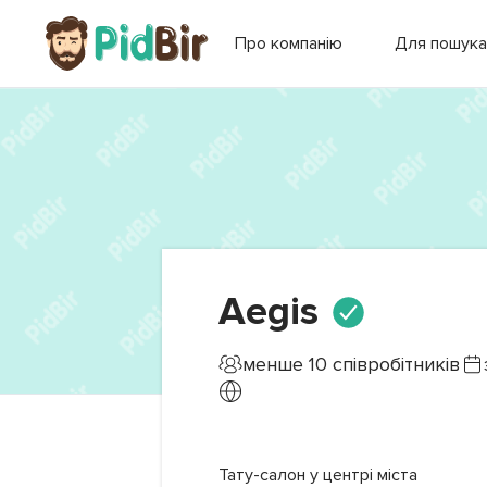
Про компанію
Для пошука
Aegis
менше 10
співробітників
Тату-салон у центрі міста