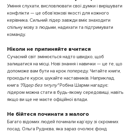
Уміння слухати, висловлювати свої думки і вирішувати
конфлікти — це обов’язкові якості для кожного
керівника. Сильний лідер завжди вміє знаходити
спільну мову з людьми, надихати та підтримувати
команду.
Ніколи не припиняйте вчитися
Сучасний світ змінюється надто швидко, щоб
залишатися на місці. Нові знання і навички — це те, що
допоможе вам бути на крок попереду. Читайте книги,
проходьте курси, шукайте наставників. Наприклад,
книга
"Лідер без титулу"
Робіна Шарми нагадує:
лідером можна стати в будь-якому середовищі, навіть
якщо ви ще не маєте офіційної влади.
Не бійтеся починати з малого
Багато відомих людей починали кар’єру зі скромних
посад. Ольга Руднєва, яка зараз очолює фонд