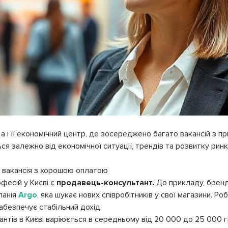
, а і її економічний центр, де зосереджено багато вакансій з 
ься залежно від економічної ситуації, трендів та розвитку ринк
а вакансія з хорошою оплатою
фесій у Києві є
продавець-консультант.
До прикладу, бренд
панія
Argo
, яка шукає нових співробітників у свої магазини. Ро
забезпечує стабільний дохід.
нтів в Києві варіюється в середньому від 20 000 до 25 000 г