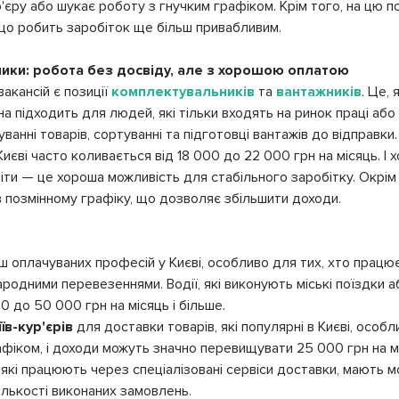
р'єру або шукає роботу з гнучким графіком. Крім того, на цю 
 що робить заробіток ще більш привабливим.
ники: робота без досвіду, але з хорошою оплатою
акансій є позиції
комплектувальників
та
вантажників
. Це,
на підходить для людей, які тільки входять на ринок праці аб
анні товарів, сортуванні та підготовці вантажів до відправки.
Києві часто коливається від 18 000 до 22 000 грн на місяць. І 
віти — це хороша можливість для стабільного заробітку. Окрі
 позмінному графіку, що дозволяє збільшити доходи.
 оплачуваних професій у Києві, особливо для тих, хто працює
одними перевезеннями. Водії, які виконують міські поїздки або
 до 50 000 грн на місяць і більше.
їв-кур'єрів
для доставки товарів, які популярні в Києві, особл
фіком, і доходи можуть значно перевищувати 25 000 грн на мі
и, які працюють через спеціалізовані сервіси доставки, мають
ількості виконаних замовлень.