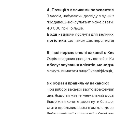
4. Позиції з великими перспектив
З часом, набуваючи досвіду в одній 
продавець-консультант може стати
40 000 грн і більше.
Водії
, надаючи послуги для велики
логістики
, що також дає перспектив
5. Інші перспективні вакансії в Киє
Окрім згаданих спеціальностей, в Киє
обслуговування клієнтів
,
менедже
можуть вимагати вищої кваліфікації,
Як обрати правильну вакансію?
При виборі вакансії варто враховувати
цілі. Якщо ви маєте мінімальний досв
Якщо ж ви хочете досягнути більшого
стати ідеальним варіантом для досяг
Вибір професії та вакансії в Києві з