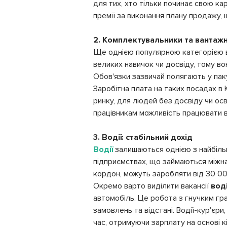
для тих, хто тільки починає свою ка
премії за виконання плану продажу,
2. Комплектувальники та вантаж
Ще однією популярною категорією в
великих навичок чи досвіду, тому во
Обов'язки зазвичай полягають у пакув
Заробітна плата на таких посадах в 
ринку, для людей без досвіду чи ос
працівникам можливість працювати в
3. Водії: стабільний дохід
Водії
залишаються однією з найбільш
підприємствах, що займаються міжнар
кордон, можуть заробляти від 30 000
Окремо варто виділити вакансії
воді
автомобіль. Це робота з гнучким гра
замовлень та відстані. Водії-кур'єр
час, отримуючи зарплату на основі к