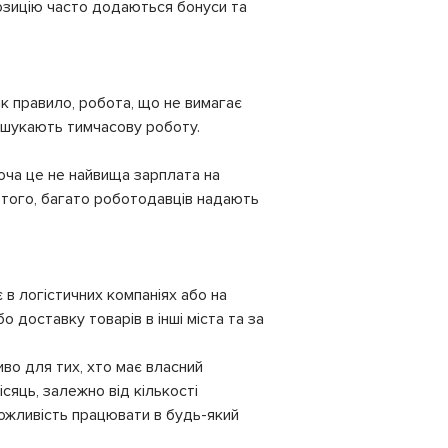
позицію часто додаються бонуси та
 як правило, робота, що не вимагає
о шукають тимчасову роботу.
хоча це не найвища зарплата на
м того, багато роботодавців надають
 в логістичних компаніях або на
 доставку товарів в інші міста та за
иво для тих, хто має власний
сяць, залежно від кількості
 можливість працювати в будь-який