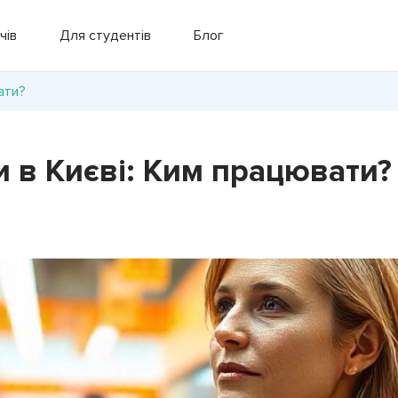
чів
Для студентів
Блог
ати?
и в Києві: Ким працювати?