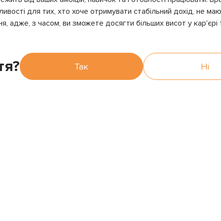
жливості для тих, хто хоче отримувати стабільний дохід, не ма
я, адже, з часом, ви зможете досягти більших висот у кар'єрі
тя?
Так
Ні