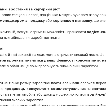
ами: зростання та кар'єрний ріст
з таких спеціальностей, працівники можуть рухатися вгору по к
менеджером з продажу
або
керівником магазину
, що зн
х компаній, можуть отримати можливість працювати
водієм-е
и для збільшення заробітної плати.
ві
ві є й інші вакансії, на яких можна отримати високий дохід. Це 
ри проектів
,
аналітики даних
,
фінансові консультанти
,
м
 але в обмін на це вони пропонують значно вищі заробітки.
 не тільки розмір заробітної плати, але й ваші особисті перева
ід,
продавець-консультант
,
комплектувальник
чи
вантаж
 і маєте автомобіль або досвід у сфері логістики,
водій-кур
нення високих заробітків.
алежить від ваших амбіцій, навичок та готовності працювати. В