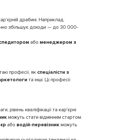
ар'єрній драбині. Наприклад,
ачно збільшує доходи — до 30 000-
кспедитором
або
менеджером з
такі професії, як
спеціалісти з
аркетологи
та інші. Ці професії
ги, рівень кваліфікації та кар'єрні
ник
можуть стати відмінним стартом.
'єр
або
водій-перевізник
можуть
раховуючи сьогоднішні тенденції на