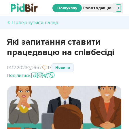
Пошукачу
Роботодавцю
Повернутися назад
Які запитання ставити
працедавцю на співбесіді
01.12.2023
657
17
Новини
Поділитись: