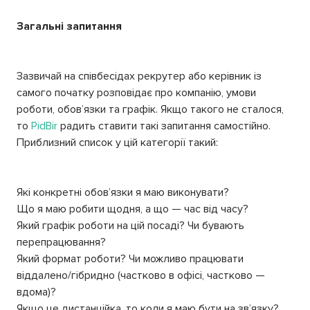
Загальні запитання
Зазвичай на співбесідах рекрутер або керівник із
самого початку розповідає про компанію, умови
роботи, обов’язки та графік. Якщо такого не сталося,
то
PidBir
радить ставити такі запитання самостійно.
Приблизний список у цій категорії такий:
Які конкретні обов’язки я маю виконувати?
Що я маю робити щодня, а що — час від часу?
Який графік роботи на цій посаді? Чи бувають
перепрацювання?
Який формат роботи? Чи можливо працювати
віддалено/гібридно (частково в офісі, частково —
вдома)?
Якщо це дистанційка, то коли я маю бути на зв’язку?