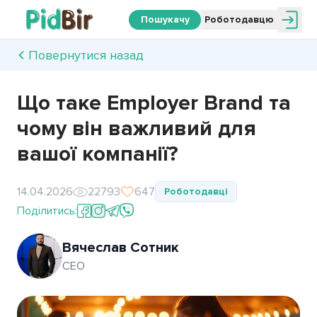
Пошукачу
Роботодавцю
Повернутися назад
Що таке Employer Brand та
чому він важливий для
вашої компанії?
14.04.2026
22793
647
Роботодавці
Поділитись:
Вячеслав Сотник
СEO