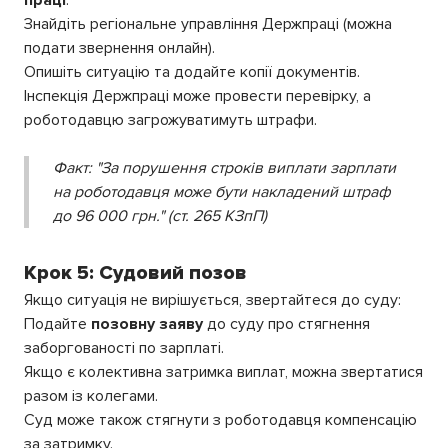
праці
:
Знайдіть регіональне управління Держпраці (можна
подати звернення онлайн).
Опишіть ситуацію та додайте копії документів.
Інспекція Держпраці може провести перевірку, а
роботодавцю загрожуватимуть штрафи.
Факт:
"За порушення строків виплати зарплати
на роботодавця може бути накладений штраф
до 96 000 грн." (ст. 265 КЗпП)
Крок 5: Судовий позов
Якщо ситуація не вирішується, звертайтеся до суду:
Подайте
позовну заяву
до суду про стягнення
заборгованості по зарплаті.
Якщо є колективна затримка виплат, можна звертатися
разом із колегами.
Суд може також стягнути з роботодавця компенсацію
за затримку.