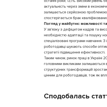
останні роки, 13,1%. Високий рівень
актуальність через зміни в економіч
залишається серйозною проблемою, о
спостерігається брак кваліфікованих
Погляд у майбутнє: можливості т
У зв'язку з дефіцитом кадрів та вис
необхідністю адаптації та пошуку но
спеціалізовані програми навчання. З
роботодавці шукають способи оптиміз
стратегії підвищення ефективності.
Таким чином, ринок праці в Україні 2
головними викликами залишаються ви
структурних трансформацій зростают
цінним для роботодавців, тож як впл
Сподобалась стат