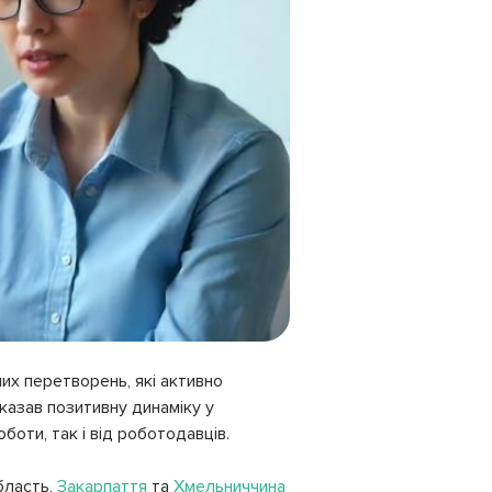
них перетворень, які активно
оказав позитивну динаміку у
оботи, так і від роботодавців.
бласть,
Закарпаття
та
Хмельниччина