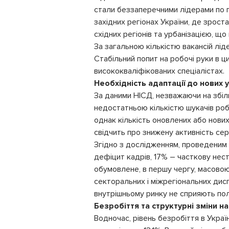
стали беззаперечними лідерами по пр
західних регіонах України, де зрост
східних регіонів та урбанізацією, щ
За загальною кількістю вакансій л
Стабільний попит на робочі руки в ц
висококваліфікованих спеціалістах.
Необхідність адаптації до нових 
За даними НІСД, незважаючи на збіль
недостатньою кількістю шукачів робо
однак кількість оновлених або нових
свідчить про знижену активність се
Згідно з дослідженням, проведеним
дефіцит кадрів, 17% – часткову нес
обумовлене, в першу чергу, масовою
секторальних і міжрегіональних дисп
внутрішньому ринку не сприяють пол
Безробіття та структурні зміни на
Водночас, рівень безробіття в Украї