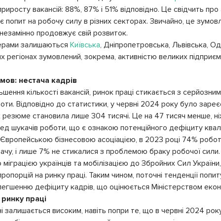
иросту вакансій: 88%, 87% і 51% відповідно. Це свідчить про 
ає попит на робочу силу в різних секторах. Звичайно, це зумов
о незамінно продовжує свій розвиток.
ідерами залишаються
Київська
, Дніпропетровська, Львівська, Од
их регіонах зумовлений, зокрема, активністю великих підприє
умов: нестача кадрів
шення кількості вакансій, ринок праці стикається з серйозни
ти. Відповідно до статистики, у червні 2024 року було зареєс
 резюме становила лише 304 тисячі. Це на 47 тисяч менше, ні
ред шукачів роботи, що є ознакою потенційного дефіциту квалі
 Європейською бізнесовою асоціацією, в 2023 році 74% робот
тачу, і лише 7% не стикалися з проблемою браку робочої сили
 міграцією українців та мобілізацією до Збройних Сил України
ропорцій на ринку праці. Таким чином, поточні тенденції попит
егшенню дефіциту кадрів, що оцінюється Міністерством еконо
 ринку праці
ні залишається високим, навіть попри те, що в червні 2024 рок