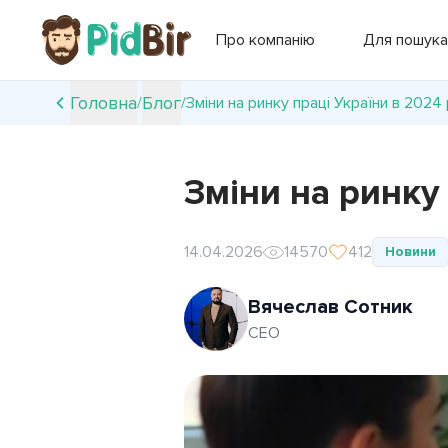
Про компанію
Для пошука
Головна
Блог
/
/
Зміни на ринку праці України в 2024 р
Зміни на ринку 
14.04.2026
14570
412
Новини
Вячеслав Сотник
СEO