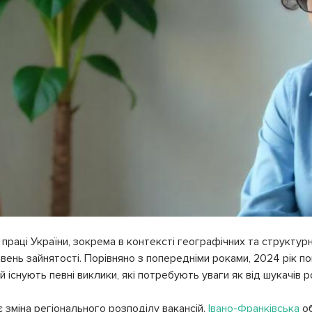
у праці України, зокрема в контексті географічних та структур
івень зайнятості. Порівняно з попередніми роками, 2024 рік п
й існують певні виклики, які потребують уваги як від шукачів р
є зміна регіонального розподілу вакансій.
Івано-Франківська
о