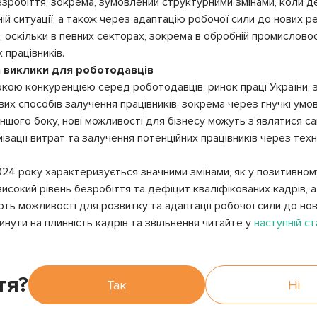
 безробіття, зокрема, зумовлений структурними змінами, коли д
ній ситуації, а також через адаптацію робочої сили до нових р
скільки в певних секторах, зокрема в обробній промисловост
 працівників.
а виклики для роботодавців
окою конкуренцією серед роботодавців, ринок праці України, з
вих способів залучення працівників, зокрема через гнучкі умов
 іншого боку, нові можливості для бізнесу можуть з'являтися с
ації витрат та залучення потенційних працівників через техно
024 року характеризується значними змінами, як у позитивному,
сокий рівень безробіття та дефіцит кваліфікованих кадрів, а
ь можливості для розвитку та адаптації робочої сили до нови
инути на плинність кадрів та звільнення читайте у
наступній ст
тя?
Так
Ні