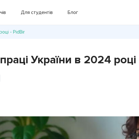
чів
Для студентів
Блог
оці - PidBir
праці України в 2024 році -