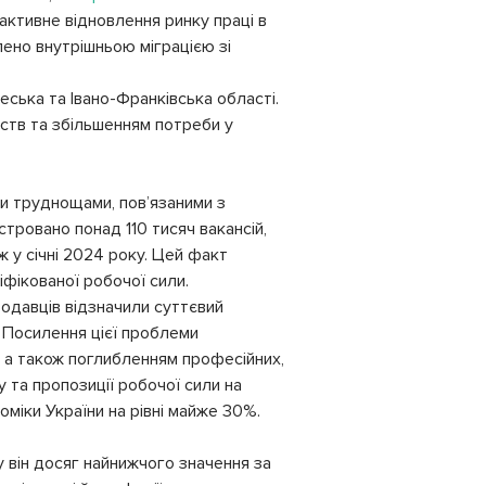
активне відновлення ринку праці в
лено внутрішньою міграцією зі
еська та Івано-Франківська області.
мств та збільшенням потреби у
ми труднощами, пов’язаними з
тровано понад 110 тисяч вакансій,
ж у січні 2024 року. Цей факт
фікованої робочої сили.
одавців відзначили суттєвий
. Посилення цієї проблеми
, а також поглибленням професійних,
у та пропозиції робочої сили на
міки України на рівні майже 30%.
у він досяг найнижчого значення за