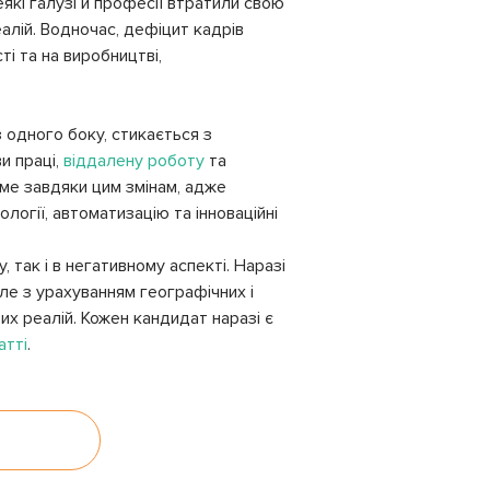
еякі галузі й професії втратили свою
еалій. Водночас, дефіцит кадрів
і та на виробництві,
 одного боку, стикається з
и праці,
віддалену роботу
та
аме завдяки цим змінам, адже
логії, автоматизацію та інноваційні
 так і в негативному аспекті. Наразі
ле з урахуванням географічних і
х реалій. Кожен кандидат наразі є
атті
.